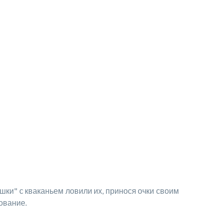
шки" с кваканьем ловили их, принося очки своим
ование.