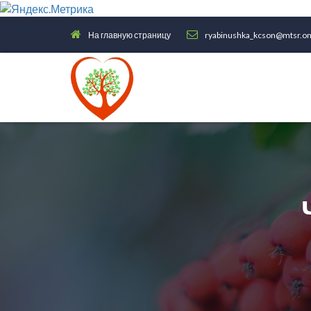
На главную страницу
ryabinushka_kcson@mtsr.om