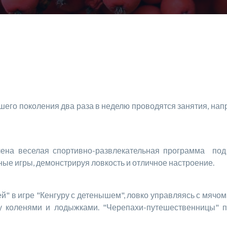
аршего поколения два раза в неделю проводятся занятия, н
на веселая спортивно-развлекательная программа под н
ные игры, демонстрируя ловкость и отличное настроение.
й" в игре "Кенгуру с детенышем", ловко управляясь с мячо
у коленями и лодыжками. "Черепахи-путешественницы" п