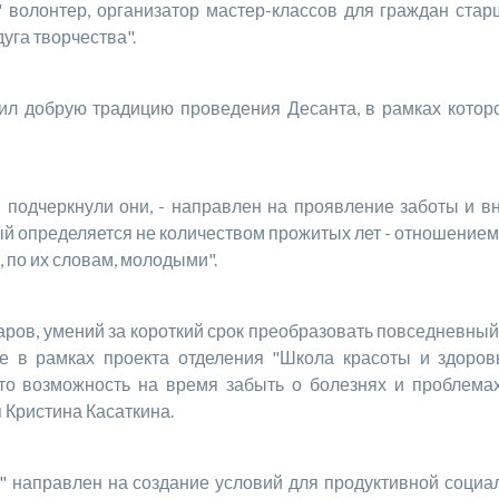
" волонтер, организатор мастер-классов для граждан ста
уга творчества".
рую традицию проведения Десанта, в рамках которого
ркнули они, - направлен на проявление заботы и вним
ый определяется не количеством прожитых лет - отношением
 по их словам, молодыми".
в, умений за короткий срок преобразовать повседневный 
ие в рамках проекта отделения "Школа красоты и здоро
Это возможность на время забыть о болезнях и проблемах
 Кристина Касаткина.
равлен на создание условий для продуктивной социали