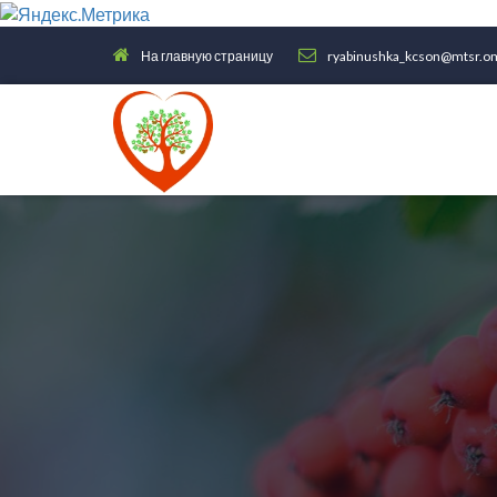
На главную страницу
ryabinushka_kcson@mtsr.om