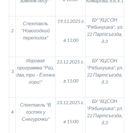
зимнем лесу""
Комарова, д.6, к.1
БУ "КЦСОН
19.12.2025 г.
Спектакль
"Рябинушка", ул.
2
"Новогодний
22 Партсъезда,
переполох"
в 11:00
д.3
Игровая
БУ "КЦСОН
23.12.2025 г.
программа "Раз,
"Рябинушка", ул.
3
два, три – Ёлочка
22 Партсъезда,
в 11:00
гори!"
д.3
БУ "КЦСОН
23.12.2025 г.
Спектакль "В
"Рябинушка", ул.
4
гостях у
22 Партсъезда,
Снегурочки"
в 15:00
д.3