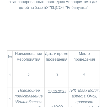
о запланированных новогодних мероприятиях для
детей
на базе БУ "КЦСОН "Рябинушка"
Наименование
Дата и время
Место
№
мероприятия
проведения
проведения
1
2
3
5
Новогоднее
ТРК "Маяк Молл",
17.12.2025
представление
адрес: г. Омск,
1
"Волшебство в
проспект
в 10:00