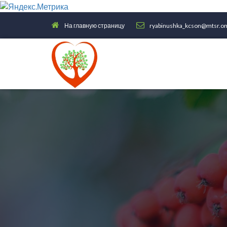
На главную страницу
ryabinushka_kcson@mtsr.om