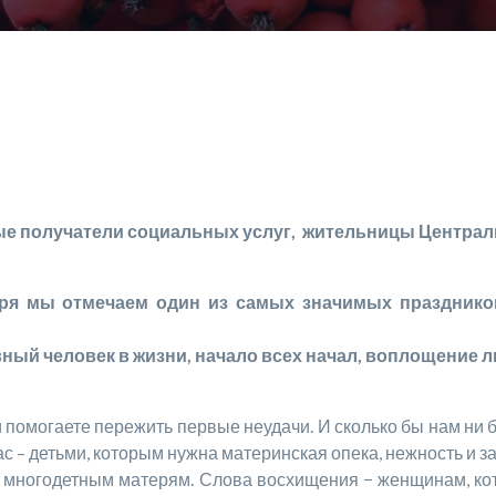
е получатели социальных услуг, жительницы Централь
ря мы отмечаем один из самых значимых праздников
ый человек в жизни, начало всех начал, воплощение л
гаете пережить первые неудачи. И сколько бы нам ни был
 – детьми, которым нужна материнская опека, нежность и за
огодетным матерям. Слова восхищения − женщинам, кот