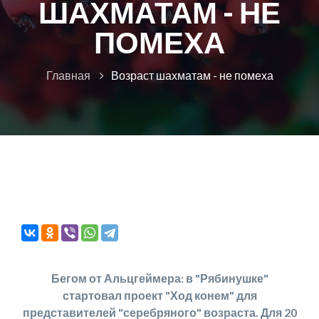
ШАХМАТАМ - НЕ
ПОМЕХА
Главная
Возраст шахматам - не помеха
Бегом от Альцгеймера: в "Рябинушке"
стартовал проект "Ход конем" для
представителей "серебряного" возраста. Для 20