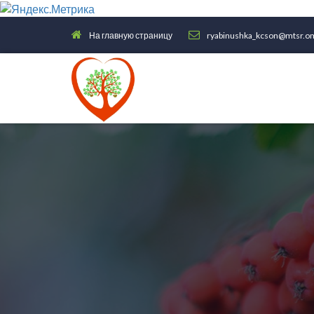
На главную страницу
ryabinushka_kcson@mtsr.om