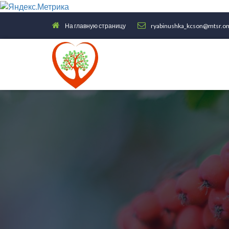
На главную страницу
ryabinushka_kcson@mtsr.om