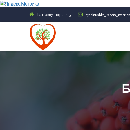
На главную страницу
ryabinushka_kcson@mtsr.om
Б